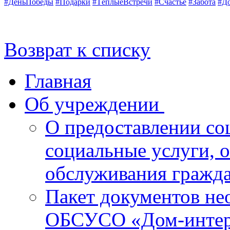
#ДеньПобеды
#Подарки
#ТёплыеВстречи
#Счастье
#Забота
#Д
Возврат к списку
Главная
Об учреждении
О предоставлении со
социальные услуги, 
обслуживания гражд
Пакет документов не
ОБСУСО «Дом-интерн