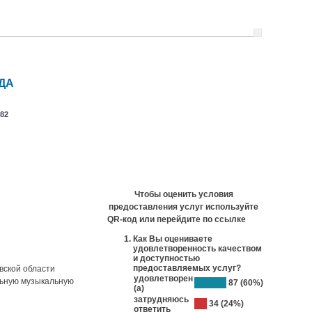
ДА
82
ии
Контакты
Чтобы оценить условия
предоставления услуг используйте
QR-код или перейдите по ссылке
Как Вы оцениваете
удовлетворенность качеством
и доступностью
предоставляемых услуг?
вской области
удовлетворен
льную музыкальную
87 (60%)
(а)
затрудняюсь
34 (24%)
ответить