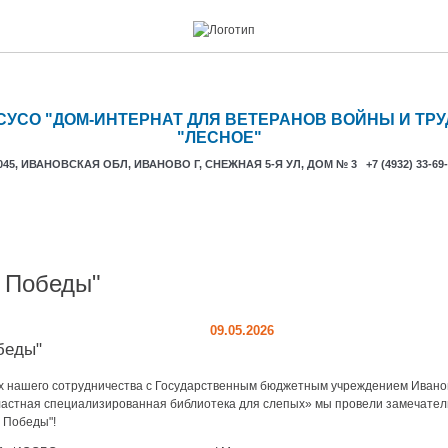
СУСО "ДОМ-ИНТЕРНАТ ДЛЯ ВЕТЕРАНОВ ВОЙНЫ И ТРУ
"ЛЕСНОЕ"
045, ИВАНОВСКАЯ ОБЛ, ИВАНОВО Г, СНЕЖНАЯ 5-Я УЛ, ДОМ № 3 +7 (4932) 33-69-
Интернет - приемная
Антикоррупционная политика
Ваканс
ото
 Победы"
09.05.2026
беды"
ах нашего сотрудничества с Государственным бюджетным учреждением Ивано
ластная специализированная библиотека для слепых» мы провели замечате
ь Победы"!