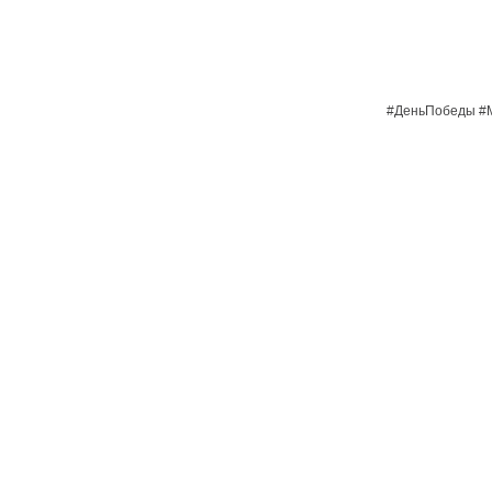
#ДеньПобеды #М