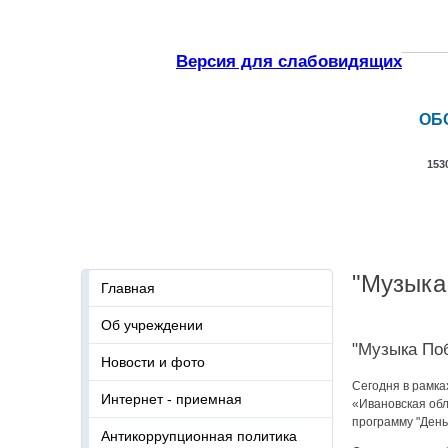
Версия для слабовидящих
ОБ
153
Главная
Об учреждении
Новости и ф
"Музыка
Главная
Об учреждении
"Музыка По
Новости и фото
Сегодня в рамк
Интернет - приемная
«Ивановская об
программу "Ден
Антикоррупционная политика