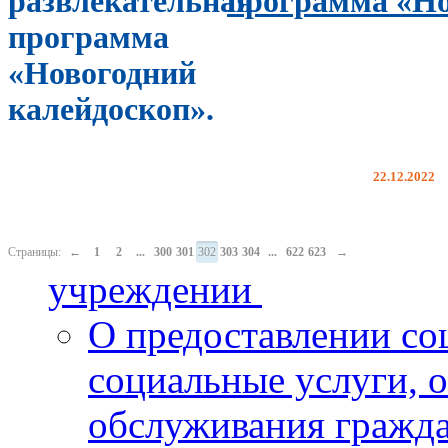
программа «Но
22.12.2022
Страницы:
←
1
2
...
300
301
302
303
304
...
622
623
→
учреждении
О предоставлении со
социальные услуги, 
обслуживания гражд