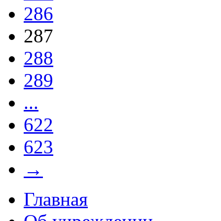
286
287
288
289
...
622
623
→
Главная