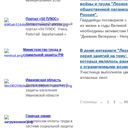
муниципальных услуг
войны и труда "Лесное
общественной организ
Россия".
Портал «50 ПЛЮС»
Гвардейцы поговорили с 
Всероссийский электронный
их жизни в годы Великой
портал «50 ПЛЮС. Учись.
необходимы активистам 
Работай. Зарабатывай.»
"Дневник Ветерана - Неп
Министерство труда и
В доме-интернате "Лес
социальной защиты РФ
серия занятий на тему
которых являлось рас
с ограниченными возм
Участница выполняла цв
атласных лент.
Ивановская область
Департамент социальной
защиты населения
Ивановской области
Страницы:
←
1
2
...
60
Г
орячая линия
по вопросам оплаты труда в
системе социальной защиты