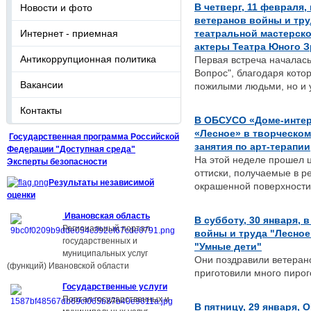
Новости и фото
В четверг, 11 февраля
ветеранов войны и тру
Интернет - приемная
театральной мастерско
актеры Театра Юного З
Антикоррупционная политика
Первая встреча началась
Вопрос", благодаря кото
Вакансии
пожилыми людьми, но и у
Контакты
В ОБСУСО «Доме-интер
«Лесное» в творческо
Государственная
программа
Российской
занятия по арт-терапии
Федерации
"
Доступная среда
"
На этой неделе прошел 
Эксперты безопасности
оттиски, получаемые в р
Результаты независимой
окрашенной поверхности
оценки
Ивановская область
В субботу, 30 января,
Региональный портал
войны и труда "Лесно
государственных и
"Умные дети"
муниципальных услуг
Они поздравили ветерано
(функций) Ивановской области
приготовили много пирог
Государственные услуги
Портал государственных и
В пятницу, 29 января,