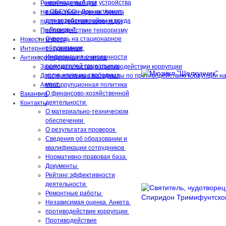
необходимый для устройства
Ремонтные работы
в ОБСУСО «Дом-интернат
Независимая оценка. Анкета
для ветеранов войны и труда
противодействие коррупции
«Лесное»"
Противодействие терроризму
Очередь на стационарное
Новости и фото
обсуживание
Интернет - приемная
Информация о численности
Антикоррупционная политика
получателей социальных
Законодательство о противодействии коррупции
услуг, наличие свободных
Дополнительные материалы по противодействию коррупции на
мест
Антикоррупционная политика
О финансово-хозяйственной
Вакансии
деятельности
Контакты
О материально-техническом
обеспечении
О результатах проверок
Сведения об образовании и
квалификации сотрудников
Нормативно-правовая база
Документы
Рейтинг эффективности
деятельности
Ремонтные работы
Независимая оценка. Анкета
противодействие коррупции
Противодействие