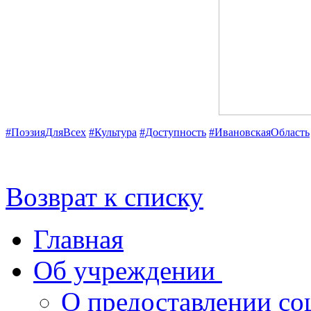
#ПоэзияДляВсех
#Культура
#Доступность
#ИвановскаяОбласть
Возврат к списку
Главная
Об учреждении
О предоставлении со