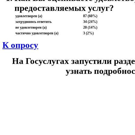
предоставляемых услуг?
удовлетворен (а)
87 (60%)
затрудняюсь ответить
34 (24%)
не удовлетворен (а)
20 (14%)
частично удовлетворен (а)
3 (2%)
К опросу
На Госуслугах запустили разд
узнать подробнос