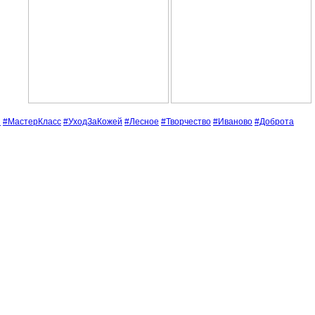
ы
#МастерКласс
#УходЗаКожей
#Лесное
#Творчество
#Иваново
#Доброта