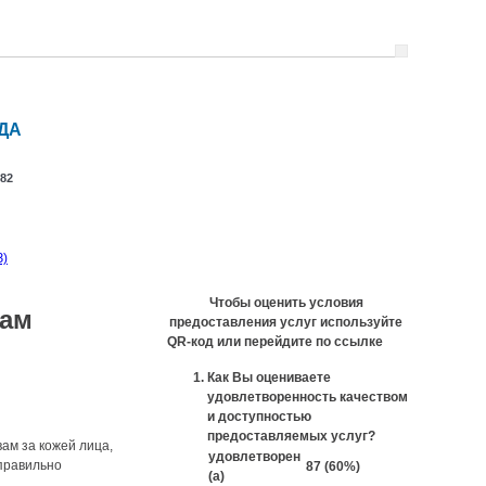
ДА
82
З)
Чтобы оценить условия
дам
предоставления услуг используйте
QR-код или перейдите по ссылке
Как Вы оцениваете
удовлетворенность качеством
и доступностью
предоставляемых услуг?
ам за кожей лица,
удовлетворен
 правильно
87 (60%)
(а)