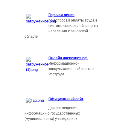
Г
орячая линия
по вопросам оплаты труда в
системе социальной защиты
населения Ивановской
области
О
нлайн инспекция.рф
Информационно-
консультационный портал
Роструда
Официальный сайт
для размещения
информации о государственных
(муниципальных) учреждениях