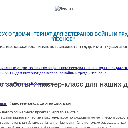
СУСО "ДОМ-ИНТЕРНАТ ДЛЯ ВЕТЕРАНОВ ВОЙНЫ И ТРУ
"ЛЕСНОЕ"
045, ИВАНОВСКАЯ ОБЛ, ИВАНОВО Г, СНЕЖНАЯ 5-Я УЛ, ДОМ № 3 +7 (4932) 33-69-
циальные услуги, об основах социального обслуживания граждан в РФ (442-Ф
ОБСУСО «Дом-интернат для ветеранов войны и труда «Лесное»"
о заботы": мастер-класс для наших 
х услуг, наличие свободных мест
оты": мастер-класс для наших дам
иков
х нового социального проекта "Зеркало заботы"
 дамы приняли участие в мастер-классе по уходовым косметическим средств
 замечательная Ильичёва Татьяна Павловна. Она не только рассказала, как
сметикой, но и показала эффективные движения для ухода за кожей.