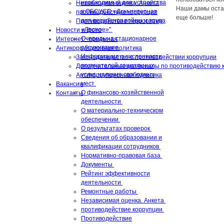
необходимый для устройства
Независимая оценка. Анкета
Наши дамы остал
в ОБСУСО «Дом-интернат
противодействие коррупции
еще больше!
для ветеранов войны и труда
Противодействие терроризму
«Лесное»"
Новости и фото
Очередь на стационарное
Интернет - приемная
обсуживание
Антикоррупционная политика
Информация о численности
Законодательство о противодействии коррупции
получателей социальных
Дополнительные материалы по противодействию к
услуг, наличие свободных
Антикоррупционная политика
мест
Вакансии
О финансово-хозяйственной
Контакты
деятельности
О материально-техническом
обеспечении
О результатах проверок
Сведения об образовании и
квалификации сотрудников
Нормативно-правовая база
Документы
Рейтинг эффективности
деятельности
Ремонтные работы
Независимая оценка. Анкета
противодействие коррупции
Противодействие